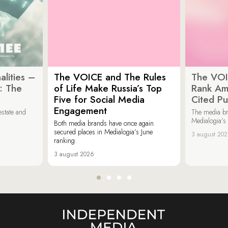
lities –
The VOICE and The Rules
The VOI
: The
of Life Make Russia’s Top
Rank Am
Five for Social Media
Cited Pu
Engagement
estate and
The media b
Medialogia’s
Both media brands have once again
secured places in Medialogia’s June
3 august 20
ranking.
3 august 2026