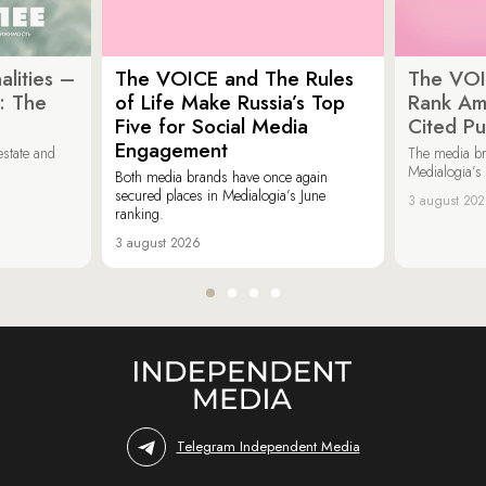
lities –
The VOICE and The Rules
The VOI
: The
of Life Make Russia’s Top
Rank Am
Five for Social Media
Cited Pu
Engagement
estate and
The media b
Medialogia’s
Both media brands have once again
secured places in Medialogia’s June
3 august 20
ranking.
3 august 2026
Telegram Independent Media