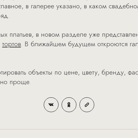
главное, в галерее указано, в каком свадебн
яд.
ых платьев, в новом разделе уже представл
и
тортов
. В ближайшем будущем откроются га
ировать объекты по цене, цвету, бренду, фасо
ьно проще.