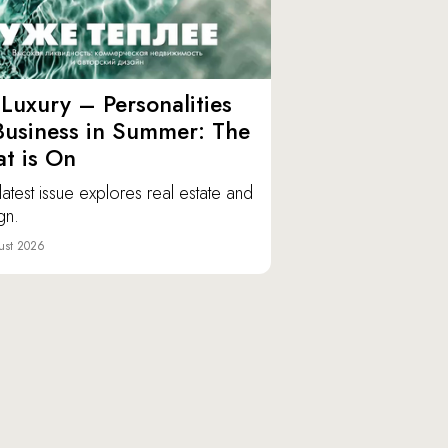
Luxury – Personalities
Business in Summer: The
t is On
latest issue explores real estate and
gn.
ust 2026