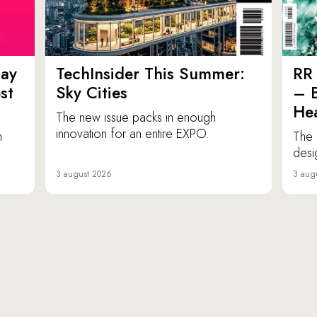
ay
TechInsider This Summer:
RR 
st
Sky Cities
– 
Hea
The new issue packs in enough
innovation for an entire EXPO.
n
The 
desi
3 august 2026
3 aug