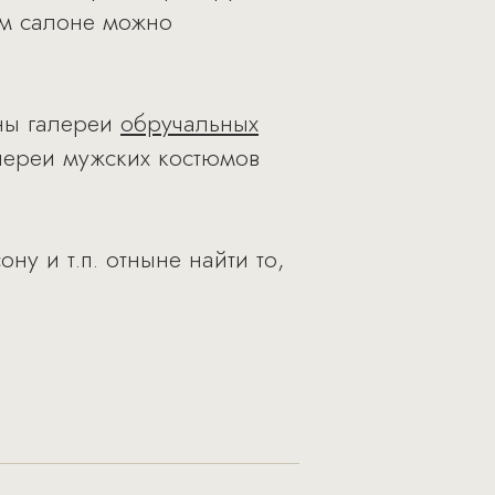
ом салоне можно
ены галереи
обручальных
лереи мужских костюмов
ну и т.п. отныне найти то,