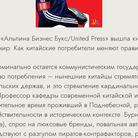
Альпина Бизнес Букс/United Press» вышла кн
мир: Как китайские потребители меняют прави
номинально остается коммунистическим госуда
о потребления – нынешние китайцы стремятся
льских держав, и это стремление кардинальн
 Профессор кафедры современной китайской 
лительное время проживший в Поднебесной, р
ствительности в историческом контексте. Бур
а), спрос на люксовые бренды, повальная ав
ствуют с разгулом пиратов-контрафакторов, 