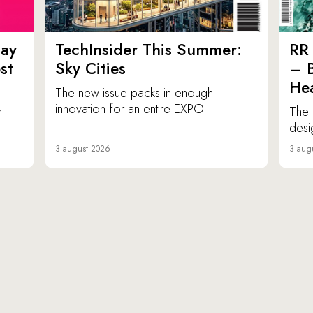
ay
TechInsider This Summer:
RR 
st
Sky Cities
– 
Hea
The new issue packs in enough
innovation for an entire EXPO.
n
The 
desi
3 august 2026
3 aug