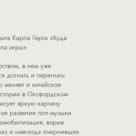
ига Карла Герта «Куда
ла игры».
рством, в нем уже
 догнать и перегнать
о меняет и китайское
истории в Оксфордском
исует яркую картину
ное развитие поп-музыки
томобилизация, взрыв
раз и навсегда очернивших