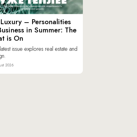
Luxury – Personalities
Business in Summer: The
t is On
latest issue explores real estate and
gn.
ust 2026