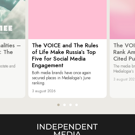
lities –
The VOICE and The Rules
The VOI
: The
of Life Make Russia’s Top
Rank Am
Five for Social Media
Cited Pu
Engagement
estate and
The media b
Medialogia’s
Both media brands have once again
secured places in Medialogia’s June
3 august 20
ranking.
3 august 2026