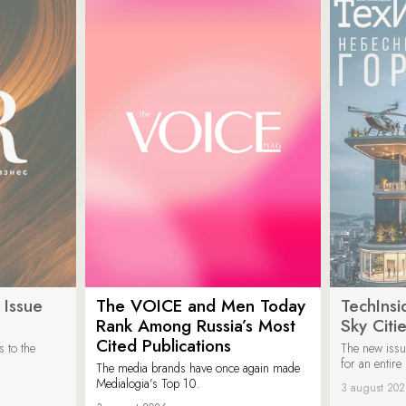
 Issue
The VOICE and Men Today
TechInsi
Rank Among Russia’s Most
Sky Cit
Cited Publications
 to the
The new issu
for an entir
The media brands have once again made
Medialogia’s Top 10.
3 august 20