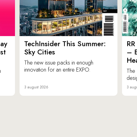
ay
TechInsider This Summer:
RR 
st
Sky Cities
– 
Hea
The new issue packs in enough
innovation for an entire EXPO.
n
The 
desi
3 august 2026
3 aug