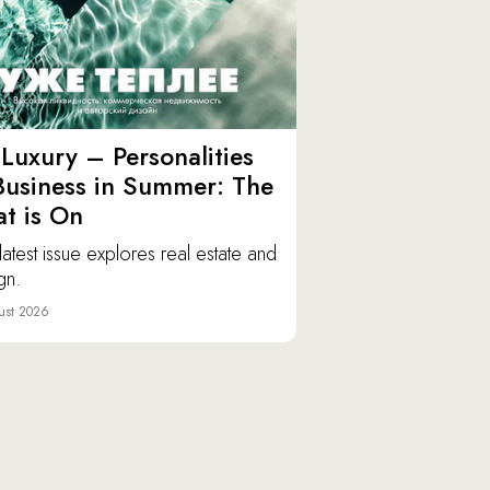
Luxury – Personalities
Business in Summer: The
t is On
latest issue explores real estate and
gn.
ust 2026