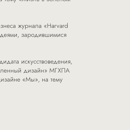
знеса журнала «Harvard
оидеями, зародившимися
дидата искусствоведения,
ышленный дизайн» МГХПА
дизайне «Мы», на тему