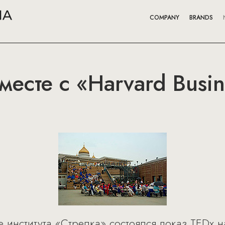
COMPANY
BRANDS
месте с «Harvard Busin
 института «Стрелка» состоялся показ TEDx н