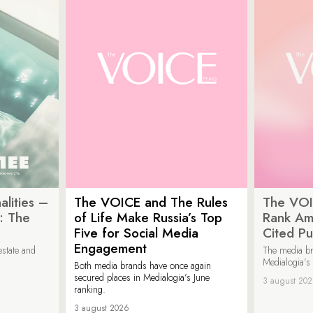
lities –
The VOICE and The Rules
The VOI
: The
of Life Make Russia’s Top
Rank Am
Five for Social Media
Cited Pu
Engagement
estate and
The media b
Medialogia’s
Both media brands have once again
secured places in Medialogia’s June
3 august 20
ranking.
3 august 2026