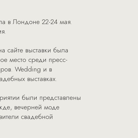
ла в Лондоне 22-24 мая.
я.
а сайте выставки была
ое место среди пресс-
ров. Wedding и в
дебных выставках.
приятии были представлены
жде, вечерней моде
авители свадебной