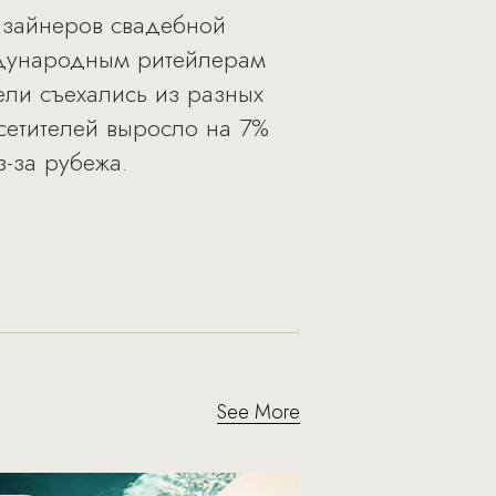
дизайнеров свадебной
ждународным ритейлерам
ели съехались из разных
сетителей выросло на 7%
-за рубежа.
See More