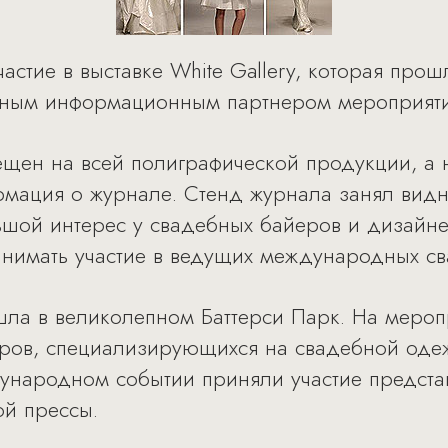
стие в выставке White Gallery, которая прош
ьным информационным партнером мероприяти
щен на всей полиграфической продукции, а н
мация о журнале. Стенд журнала занял видн
ьшой интерес у свадебных байеров и дизайне
нимать участие в ведущих международных сва
ошла в великолепном Баттерси Парк. На меро
ров, специализирующихся на свадебной оде
дународном событии приняли участие предст
й прессы.