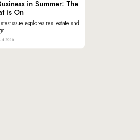
Business in Summer: The
t is On
latest issue explores real estate and
gn.
ust 2026