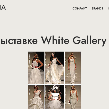
COMPANY
BRANDS
ыставке White Galler