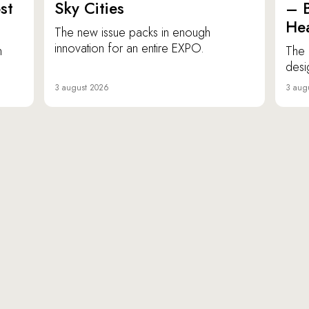
st
Sky Cities
– 
Hea
The new issue packs in enough
innovation for an entire EXPO.
n
The 
desi
3 august 2026
3 aug