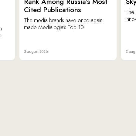
p
Rank Among Russia’s Most
Sk
Cited Publications
The 
inno
The media brands have once again
made Medialogia’s Top 10.
n
e
3 august 2026
3 aug