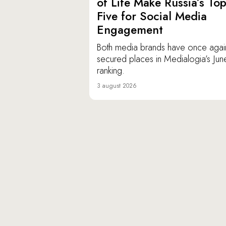
of Life Make Russia’s To
Five for Social Media
Engagement
Both media brands have once agai
secured places in Medialogia’s Jun
ranking.
3 august 2026