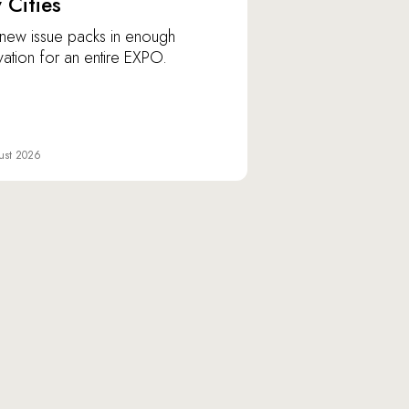
y Cities
new issue packs in enough
vation for an entire EXPO.
ust 2026