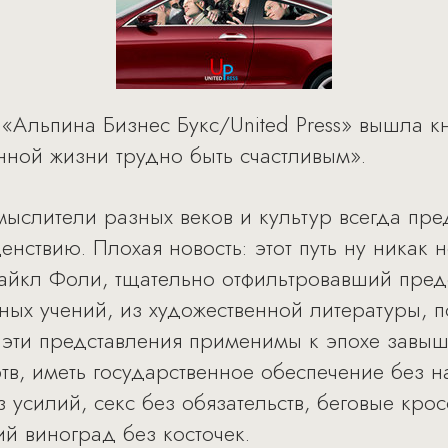
«Альпина Бизнес Букс/United Press» вышла к
нной жизни трудно быть счастливым».
ыслители разных веков и культур всегда пред
енствию. Плохая новость: этот путь ну никак
Майкл Фоли, тщательно отфильтровавший предс
ных учений, из художественной литературы, п
 эти представления применимы к эпохе завы
тв, иметь государственное обеспечение без н
з усилий, секс без обязательств, беговые кро
й виноград без косточек.