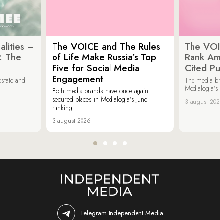
lities –
The VOICE and The Rules
The VOI
: The
of Life Make Russia’s Top
Rank Am
Five for Social Media
Cited Pu
Engagement
estate and
The media b
Medialogia’s
Both media brands have once again
secured places in Medialogia’s June
3 august 20
ranking.
3 august 2026
Telegram Independent Media