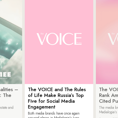
lities –
The VOICE and The Rules
The VOI
: The
of Life Make Russia’s Top
Rank Am
Five for Social Media
Cited Pu
Engagement
estate and
The media b
Medialogia’s
Both media brands have once again
secured places in Medialogia’s June