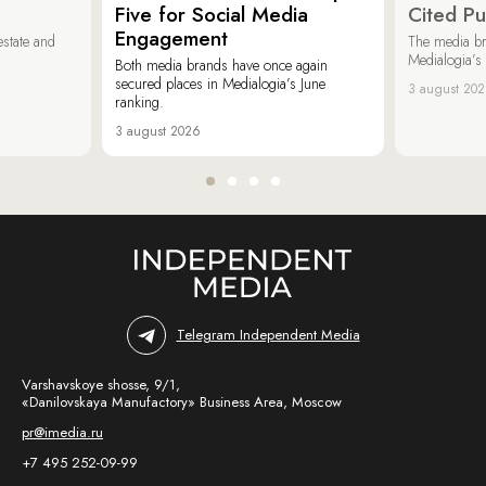
Five for Social Media
Cited Pu
Engagement
estate and
The media b
Medialogia’s
Both media brands have once again
secured places in Medialogia’s June
3 august 20
ranking.
3 august 2026
Telegram Independent Media
Varshavskoye shosse, 9/1,
«Danilovskaya Manufactory» Business Area, Moscow
pr@imedia.ru
+7 495 252-09-99