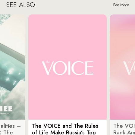
SEE ALSO
See More
lities –
The VOICE and The Rules
The VOI
: The
of Life Make Russia’s Top
Rank Am