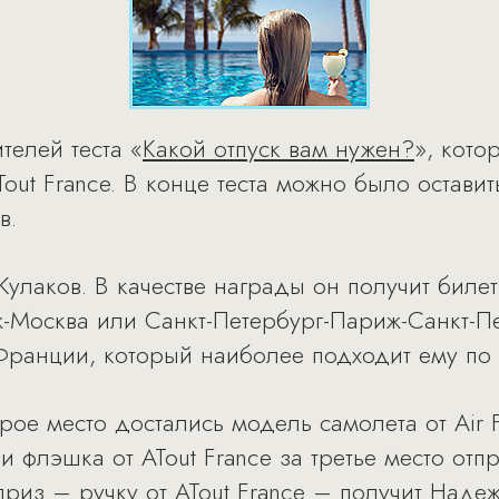
телей теста «
Какой отпуск вам нужен?
», кото
 ATout France. В конце теста можно было остави
в.
улаков. В качестве награды он получит билеты
Москва или Санкт-Петербург-Париж-Санкт-Пе
н Франции, который наиболее подходит ему по 
е место достались модель самолета от Air Fr
e и флэшка от ATout France за третье место от
риз – ручку от ATout France – получит Наде