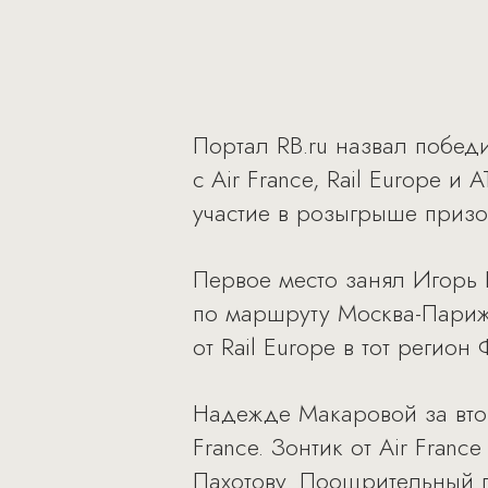
Портал RB.ru назвал победи
с Air France, Rail Europe и
участие в розыгрыше призо
Первое место занял Игорь К
по маршруту Москва-Париж-
от Rail Europe в тот регио
Надежде Макаровой за второ
France. Зонтик от Air Franc
Пахотову. Поощрительный п