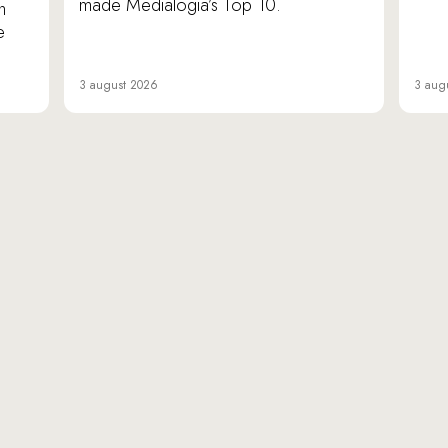
made Medialogia’s Top 10.
n
e
3 august 2026
3 aug