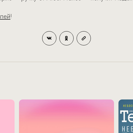
елей
!