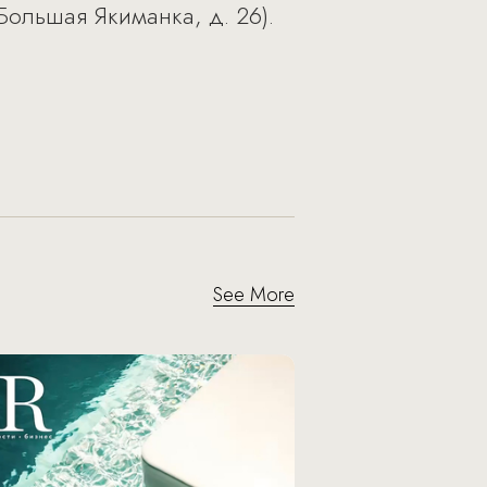
Большая Якиманка, д. 26).
See More