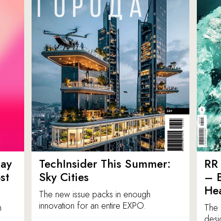
ay
TechInsider This Summer:
RR 
st
Sky Cities
– 
Hea
The new issue packs in enough
innovation for an entire EXPO.
n
The 
desi