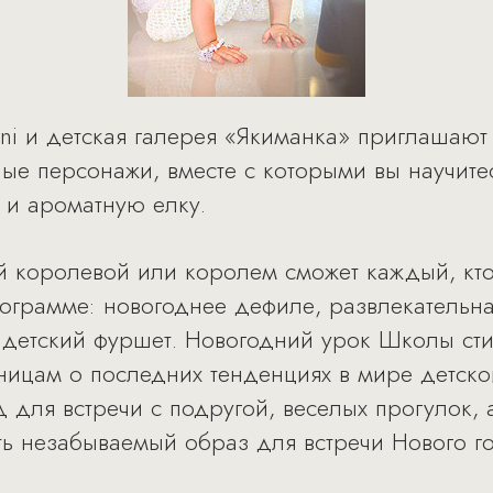
oni и детская галерея «Якиманка» приглашаю
ные персонажи, вместе с которыми вы научит
 и ароматную елку.
й королевой или королем сможет каждый, кт
ограмме: новогоднее дефиле, развлекательна
, детский фуршет. Новогодний урок Школы сти
ницам о последних тенденциях в мире детско
для встречи с подругой, веселых прогулок, а
ть незабываемый образ для встречи Нового го