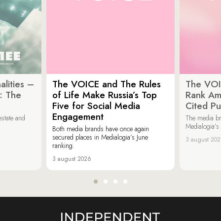
lities –
The VOICE and The Rules
The VOI
: The
of Life Make Russia’s Top
Rank Am
Five for Social Media
Cited Pu
Engagement
estate and
The media b
Medialogia’s
Both media brands have once again
secured places in Medialogia’s June
3 august 20
ranking.
3 august 2026