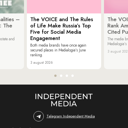
lities –
The VOICE and The Rules
The VOI
: The
of Life Make Russia’s Top
Rank Am
Five for Social Media
Cited Pu
Engagement
estate and
The media b
Medialogia’s
Both media brands have once again
secured places in Medialogia’s June
3 august 20
ranking.
3 august 2026
Telegram Independent Media