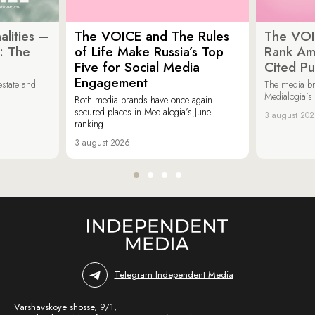
lities –
The VOICE and The Rules
The VOI
: The
of Life Make Russia’s Top
Rank Am
Five for Social Media
Cited Pu
Engagement
estate and
The media b
Medialogia’s
Both media brands have once again
secured places in Medialogia’s June
3 august 20
ranking.
3 august 2026
Telegram Independent Media
Varshavskoye shosse, 9/1,