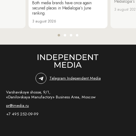
Medialogia’s
Both media brands have once again
secured places in Medialogia’s June
3 august 20
ranking.
3 august 2026
Telegram Independent Media
Varshavskoye shosse, 9/1,
«Danilovskaya Manufactory» Business Area, Moscow
pr@imedia.ru
+7 495 252-09-99