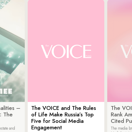
lities –
The VOICE and The Rules
The VOI
: The
of Life Make Russia’s Top
Rank Am
Five for Social Media
Cited Pu
Engagement
estate and
The media b