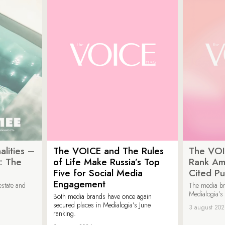
lities –
The VOICE and The Rules
The VOI
: The
of Life Make Russia’s Top
Rank Am
Five for Social Media
Cited Pu
Engagement
estate and
The media b
Medialogia’s
Both media brands have once again
secured places in Medialogia’s June
3 august 20
ranking.