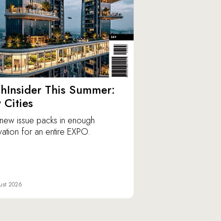
hInsider This Summer:
y Cities
new issue packs in enough
vation for an entire EXPO.
ust 2026