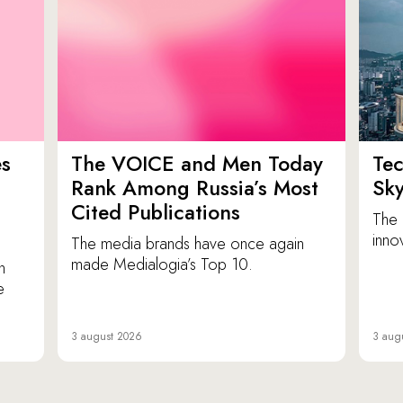
es
The VOICE and Men Today
Tec
p
Rank Among Russia’s Most
Sk
Cited Publications
The 
inno
The media brands have once again
made Medialogia’s Top 10.
n
e
3 august 2026
3 aug