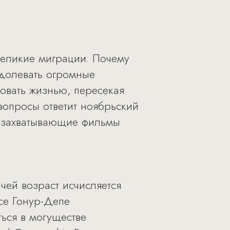
Великие миграции. Почему
одолевать огромные
ковать жизнью, пересекая
вопросы ответит ноябрьский
л захватывающие фильмы
чей возраст исчисляется
се Гонур-Депе
ться в могуществе