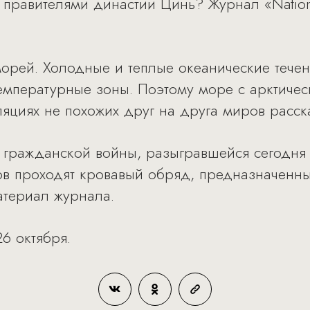
 правителями династии Цинь? Журнал «Nation
рей. Холодные и теплые океанические течени
емпературные зоны. Поэтому море с арктиче
яциях не похожих друг на друга миров расска
 гражданской войны, разыгравшейся сегодня 
в проходят кровавый обряд, предназначенны
атериал журнала.
6 октября.