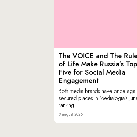
The VOICE and The Rul
of Life Make Russia’s To
Five for Social Media
Engagement
Both media brands have once agai
secured places in Medialogia’s Jun
ranking.
3 august 2026