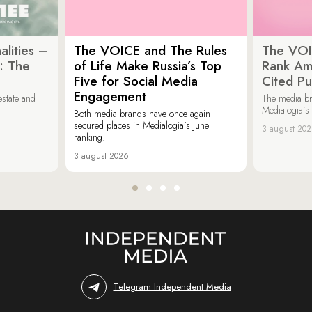
lities –
The VOICE and The Rules
The VOI
: The
of Life Make Russia’s Top
Rank Am
Five for Social Media
Cited Pu
Engagement
estate and
The media b
Medialogia’s
Both media brands have once again
secured places in Medialogia’s June
3 august 20
ranking.
3 august 2026
Telegram Independent Media