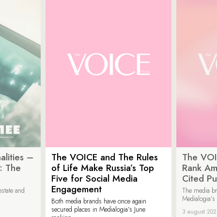
lities –
The VOICE and The Rules
The VOI
: The
of Life Make Russia’s Top
Rank Am
Five for Social Media
Cited Pu
Engagement
estate and
The media b
Medialogia’s
Both media brands have once again
secured places in Medialogia’s June
3 august 20