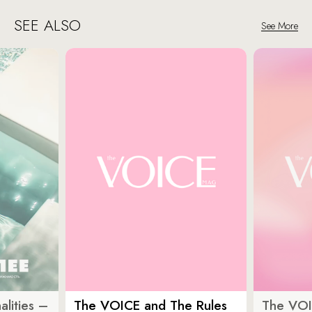
SEE ALSO
See More
lities –
The VOICE and The Rules
The VOI