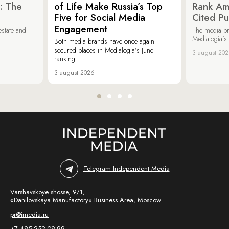
: The
of Life Make Russia’s Top
Rank Am
Five for Social Media
Cited Pu
Engagement
estate and
The media b
Medialogia’s
Both media brands have once again
secured places in Medialogia’s June
3 august 20
ranking.
3 august 2026
Telegram Independent Media
Varshavskoye shosse, 9/1,
«Danilovskaya Manufactory» Business Area, Moscow
pr@imedia.ru
+7 495 252-09-99