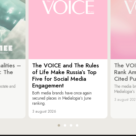
lities –
The VOICE and The Rules
The VOI
: The
of Life Make Russia’s Top
Rank Am
Five for Social Media
Cited Pu
Engagement
estate and
The media b
Medialogia’s
Both media brands have once again
secured places in Medialogia’s June
3 august 20
ranking.
3 august 2026