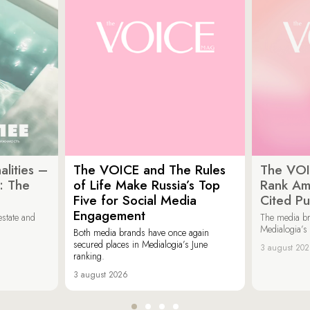
lities –
The VOICE and The Rules
The VOI
: The
of Life Make Russia’s Top
Rank Am
Five for Social Media
Cited Pu
Engagement
estate and
The media b
Medialogia’s
Both media brands have once again
secured places in Medialogia’s June
3 august 20
ranking.
3 august 2026