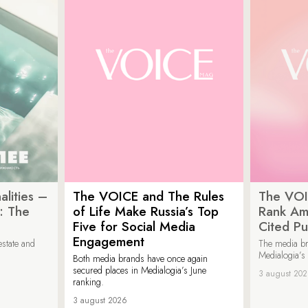
lities –
The VOICE and The Rules
The VOI
: The
of Life Make Russia’s Top
Rank Am
Five for Social Media
Cited Pu
Engagement
estate and
The media b
Medialogia’s
Both media brands have once again
secured places in Medialogia’s June
3 august 20
ranking.
3 august 2026