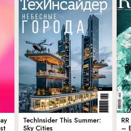
ay
TechInsider This Summer:
RR 
st
Sky Cities
– 