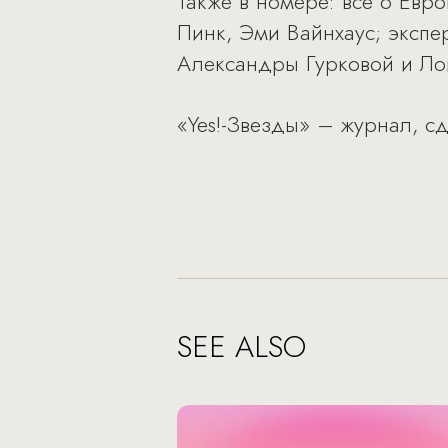
Также в номере: все о Евро
Пинк, Эми Вайнхаус; экспе
Александры Гурковой и Лои 
«Yes!-Звезды» – журнал, с
SEE ALSO