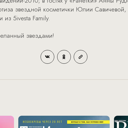
видении-2010; в гостях у «Ранетки» Анны Руд
ртиза звездной косметички Юлии Савичевой,
из 5ivesta Family.
деланный звездами!