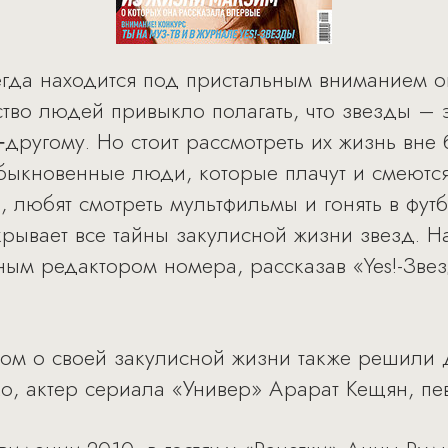
егда находится под пристальным вниманием 
ство людей привыкло полагать, что звезды – 
о‑другому. Но стоит рассмотреть их жизнь вне 
быкновенные люди, которые плачут и смеются,
, любят смотреть мультфильмы и гонять в фут
крывает все тайны закулисной жизни звезд. 
ным редактором номера, рассказав «Yes!-Зве
лом о своей закулисной жизни также решили
о, актер сериала «Универ» Арарат Кещян, пе