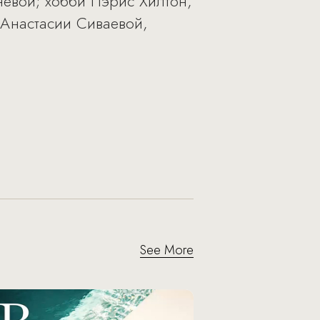
невой; хобби Пэрис Хилтон,
 Анастасии Сиваевой,
See More