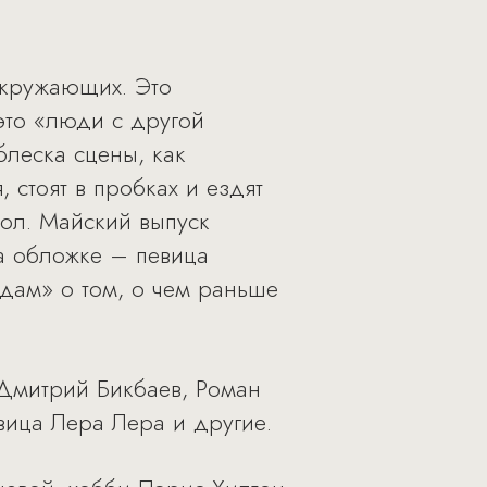
окружающих. Это
это «люди с другой
блеска сцены, как
 стоят в пробках и ездят
бол. Майский выпуск
На обложке – певица
здам» о том, о чем раньше
 Дмитрий Бикбаев, Роман
вица Лера Лера и другие.