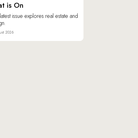
t is On
latest issue explores real estate and
gn.
ust 2026