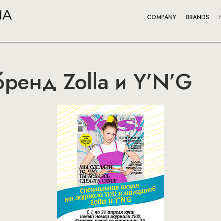
COMPANY
BRANDS
бренд Zolla и Y’N’G