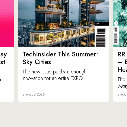
ay
TechInsider This Summer:
RR 
st
Sky Cities
– 
Hea
The new issue packs in enough
innovation for an entire EXPO.
n
The 
desi
3 august 2026
3 aug