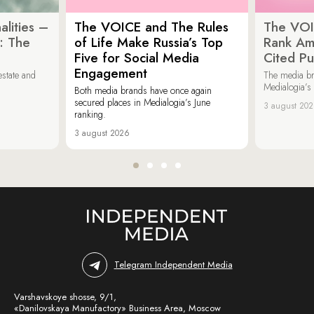
lities –
The VOICE and The Rules
The VOI
: The
of Life Make Russia’s Top
Rank Am
Five for Social Media
Cited Pu
Engagement
estate and
The media b
Medialogia’s
Both media brands have once again
secured places in Medialogia’s June
3 august 20
ranking.
3 august 2026
Telegram Independent Media
Varshavskoye shosse, 9/1,
«Danilovskaya Manufactory» Business Area, Moscow