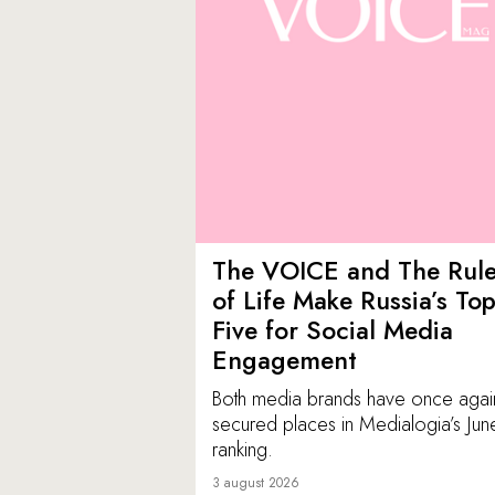
The VOICE and The Rul
of Life Make Russia’s To
Five for Social Media
Engagement
Both media brands have once agai
secured places in Medialogia’s Jun
ranking.
3 august 2026