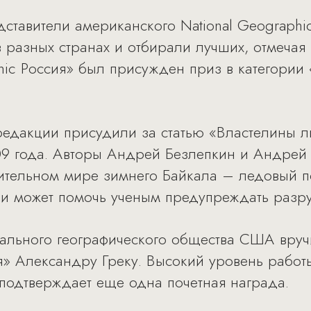
ставители американского National Geographi
 разных странах и отбирали лучших, отмечая 
hic Россия» был присужден приз в категори
едакции присудили за статью «Властелины л
09 года. Авторы Андрей Безлепкин и Андрей
вительном мире зимнего Байкала – ледовый п
о и может помочь ученым предупреждать разр
нального географического общества США вруч
ия» Александру Греку. Высокий уровень рабо
 подтверждает еще одна почетная награда.