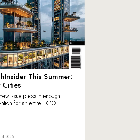
hInsider This Summer:
y Cities
new issue packs in enough
vation for an entire EXPO.
ust 2026