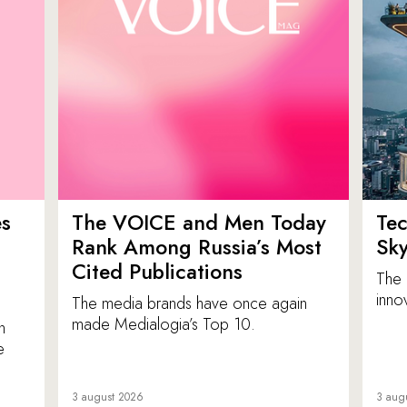
es
The VOICE and Men Today
Tec
p
Rank Among Russia’s Most
Sk
Cited Publications
The 
inno
The media brands have once again
made Medialogia’s Top 10.
n
e
3 august 2026
3 aug