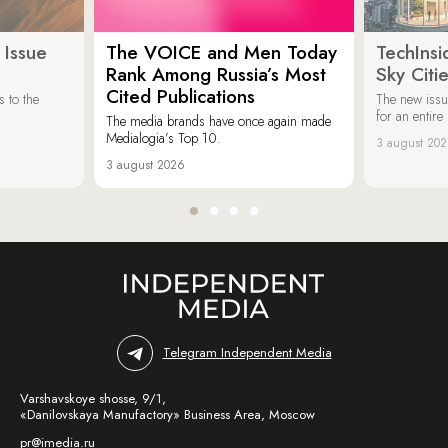
 Issue
The VOICE and Men Today
TechInsi
Rank Among Russia’s Most
Sky Cit
Cited Publications
 to the
The new issu
for an entir
The media brands have once again made
Medialogia’s Top 10.
3 august 20
3 august 2026
Telegram Independent Media
Varshavskoye shosse, 9/1,
«Danilovskaya Manufactory» Business Area, Moscow
pr@imedia.ru