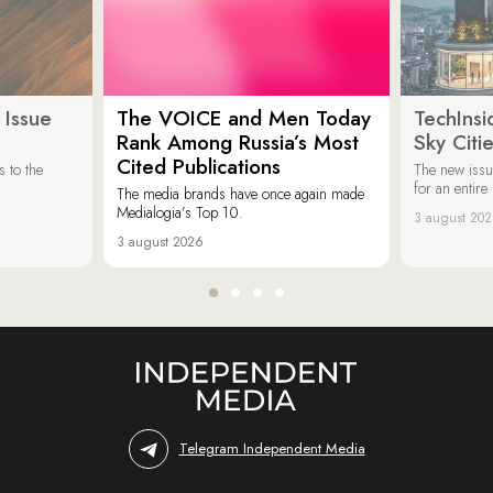
 Issue
The VOICE and Men Today
TechInsi
Rank Among Russia’s Most
Sky Cit
Cited Publications
 to the
The new issu
for an entir
The media brands have once again made
Medialogia’s Top 10.
3 august 20
3 august 2026
Telegram Independent Media