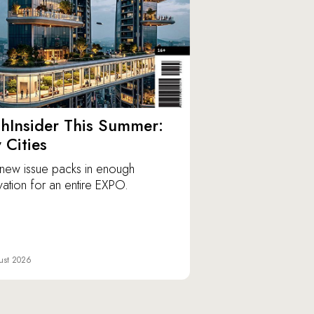
hInsider This Summer:
y Cities
new issue packs in enough
vation for an entire EXPO.
ust 2026