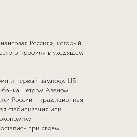
нансовая Россия», который
еского профиля в уходящем
рин и первый зампред ЦБ
а-банка Петром Авеном
ики России − традиционная
вая стабилизация или
 экономику
 остались при своем