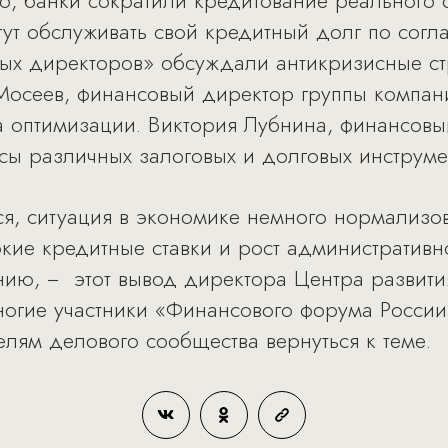
о, банки сократили кредитование реального 
ут обслуживать свой кредитный долг по согл
ых директоров» обсуждали антикризисные стр
Мосеев, финансовый директор группы компан
на оптимизации. Виктория Лубнина, финансовы
ы различных залоговых и долговых инструмен
ся, ситуация в экономике немного нормализо
ие кредитные ставки и рост административн
ению, − этот вывод директора Центра развит
огие участники «Финансового форума России
лям делового сообщества вернуться к теме.