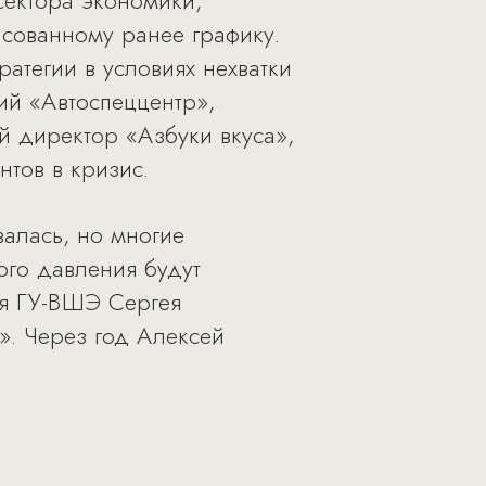
сектора экономики,
асованному ранее графику.
атегии в условиях нехватки
ий «Автоспеццентр»,
й директор «Азбуки вкуса»,
тов в кризис.
валась, но многие
ого давления будут
ия ГУ-ВШЭ Сергея
». Через год Алексей