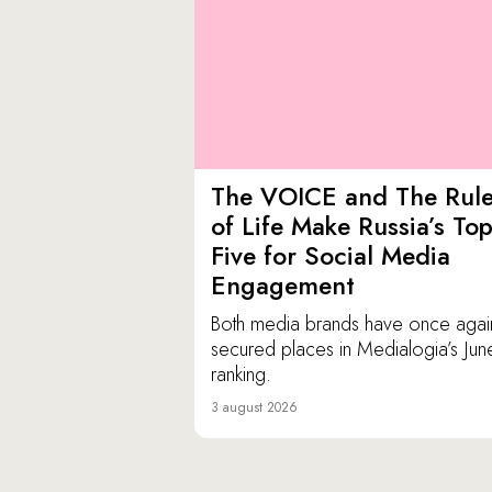
The VOICE and The Rul
of Life Make Russia’s To
Five for Social Media
Engagement
Both media brands have once agai
secured places in Medialogia’s Jun
ranking.
3 august 2026