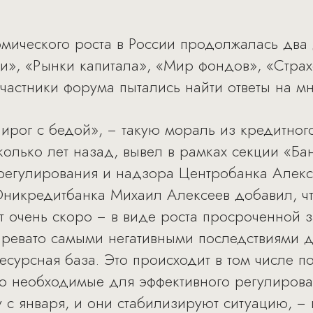
омического роста в России продолжалась дв
и», «Рынки капитала», «Мир фондов», «Стра
частники форума пытались найти ответы на мн
пирог с бедой», − такую мораль из кредитног
олько лет назад, вывел в рамках секции «Ба
 регулирования и надзора Центробанка Алек
никредитбанка Михаил Алексеев добавил, чт
ит очень скоро − в виде роста просроченной 
 чревато самыми негативными последствиями д
есурсная база. Это происходит в том числе по
но необходимые для эффективного регулиров
лу с января, и они стабилизируют ситуацию,