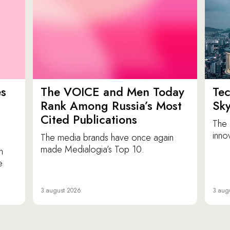
es
The VOICE and Men Today
Tec
p
Rank Among Russia’s Most
Sk
Cited Publications
The 
inno
The media brands have once again
made Medialogia’s Top 10.
n
e
3 august 2026
3 aug