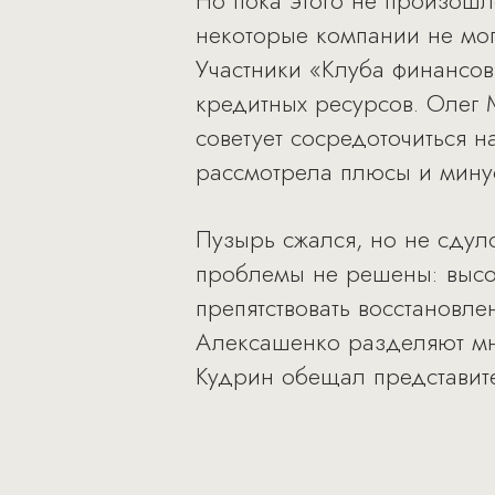
Но пока этого не произошл
некоторые компании не мог
Участники «Клуба финансов
кредитных ресурсов. Олег 
советует сосредоточиться 
рассмотрела плюсы и минус
Пузырь сжался, но не сдул
проблемы не решены: высок
препятствовать восстановл
Алексашенко разделяют мн
Кудрин обещал представите