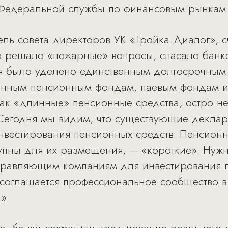
Федеральной службы по финансовым рынкам
ль совета директоров УК «Тройка Диалог», сч
о решало «пожарные» вопросы, спасало банко
я было уделено единственным долгосрочным 
енным пенсионным фондам, паевым фондам 
 как «длинные» пенсионные средства, остро 
«Сегодня мы видим, что существующие декла
инвестирования пенсионных средств. Пенсион
упны для их размещения, – «короткие». Нуж
управляющим компаниям для инвестирования п
м соглашается профессиональное сообщество 
».