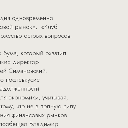
а дня одновременно
ховой рынок», «Клуб
ожество острых вопросов.
о бума, который охватил
нки» директор
сей Симановский.
о послевкусие
задолженности
ля экономики, учитывая,
тому, что не в полную силу
ания финансовых рынков
 − пообещал Владимир