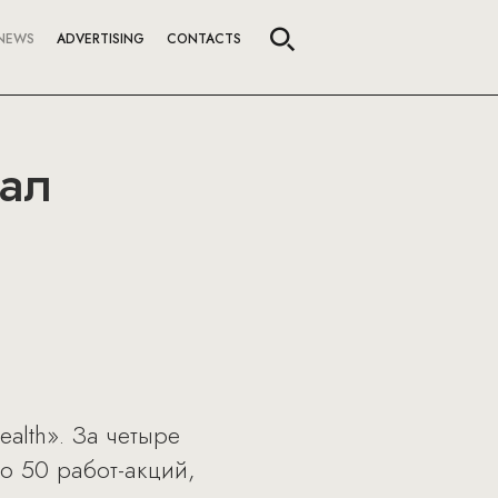
NEWS
ADVERTISING
CONTACTS
нал
alth». За четыре
о 50 работ-акций,