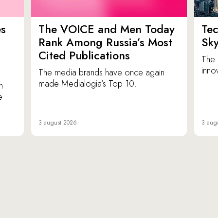
es
The VOICE and Men Today
Tec
p
Rank Among Russia’s Most
Sk
Cited Publications
The 
inno
The media brands have once again
made Medialogia’s Top 10.
n
e
3 august 2026
3 aug