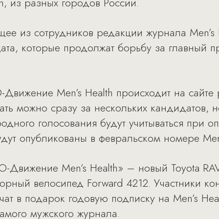
h, из разных городов России.
щее из сотрудников редакции журнала Men’s 
ата, которые продолжат борьбу за главный п
-Движение Men’s Health происходит на сайте
ать можно сразу за нескольких кандидатов, н
родного голосования будут учитываться при 
удут опубликованы в февральском номере Men’
O-Движение Men’s Health» – новый Toyota RAV
 горный велосипед Forward 4212. Участники к
чат в подарок годовую подписку на Men’s Heal
амого мужского журнала.