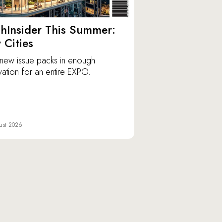
hInsider This Summer:
y Cities
new issue packs in enough
vation for an entire EXPO.
ust 2026