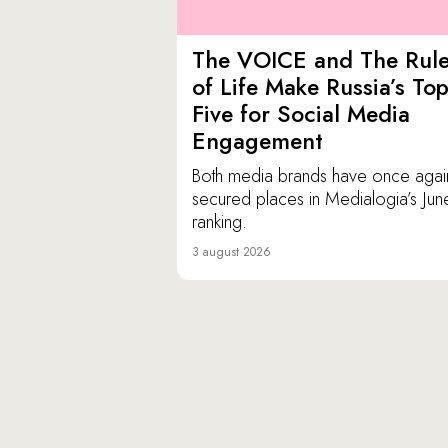
The VOICE and The Rul
of Life Make Russia’s To
Five for Social Media
Engagement
Both media brands have once agai
secured places in Medialogia’s Jun
ranking.
3 august 2026