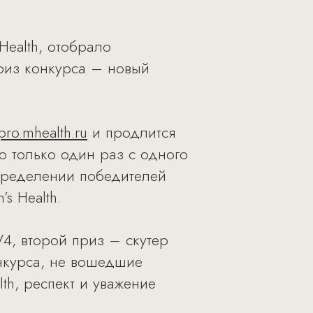
Health, отобрало
риз конкурса – новый
pro.mhealth.ru
и продлится
о только один раз с одного
определении победителей
s Health.
4, второй приз – скутер
онкурса, не вошедшие
th, респект и уважение