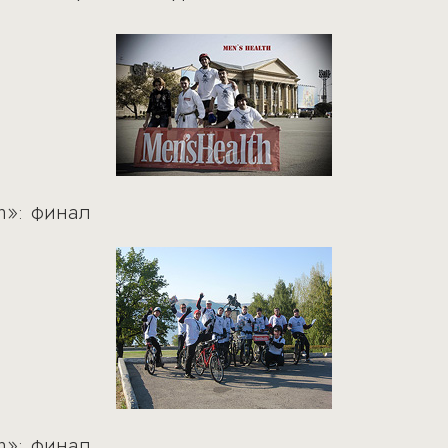
h»: финал
h»: финал