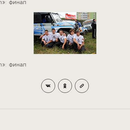
h»: финал
h»: финал