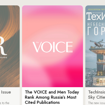
 Issue
The VOICE and Men Today
TechInsi
Rank Among Russia’s Most
Sky Cit
Cited Publications
 to the
The new issu