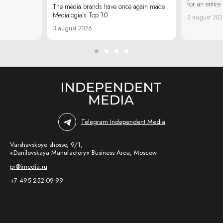
for an entir
The media brands have once again made
Medialogia’s Top 10.
3 august 20
3 august 2026
Telegram Independent Media
Varshavskoye shosse, 9/1,
«Danilovskaya Manufactory» Business Area, Moscow
pr@imedia.ru
+7 495 252-09-99