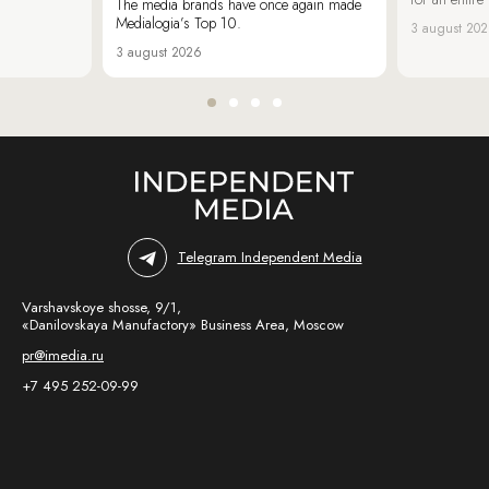
The media brands have once again made
Medialogia’s Top 10.
3 august 20
3 august 2026
Telegram Independent Media
Varshavskoye shosse, 9/1,
«Danilovskaya Manufactory» Business Area, Moscow
pr@imedia.ru
+7 495 252-09-99