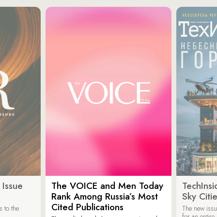
 Issue
The VOICE and Men Today
TechInsi
Rank Among Russia’s Most
Sky Cit
Cited Publications
 to the
The new issu
for an entir