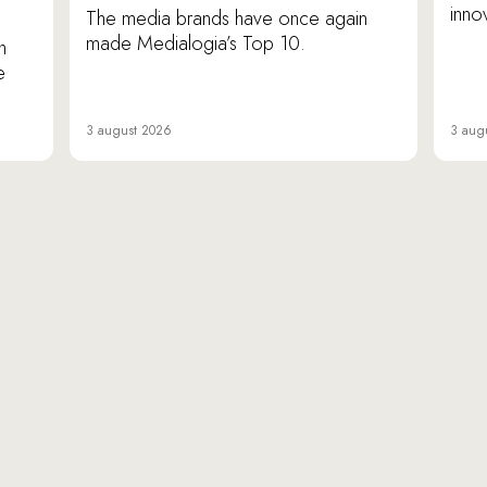
inno
The media brands have once again
made Medialogia’s Top 10.
n
e
3 august 2026
3 aug