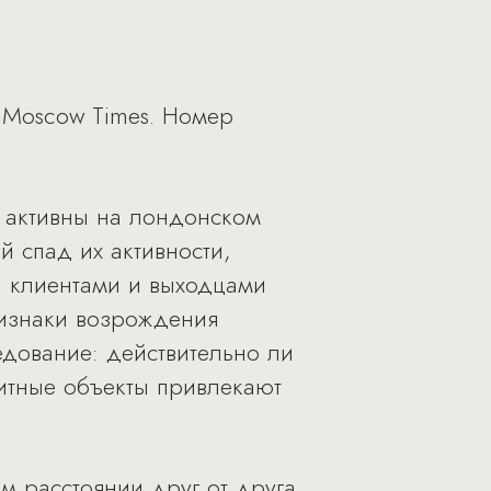
e Moscow Times. Номер
ь активны на лондонском
 спад их активности,
 клиентами и выходцами
ризнаки возрождения
едование: действительно ли
итные объекты привлекают
м расстоянии друг от друга