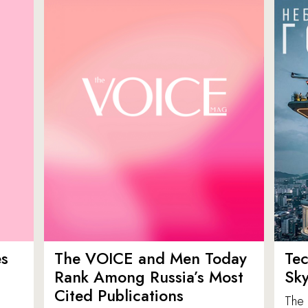
es
The VOICE and Men Today
Tec
p
Rank Among Russia’s Most
Sk
Cited Publications
The 