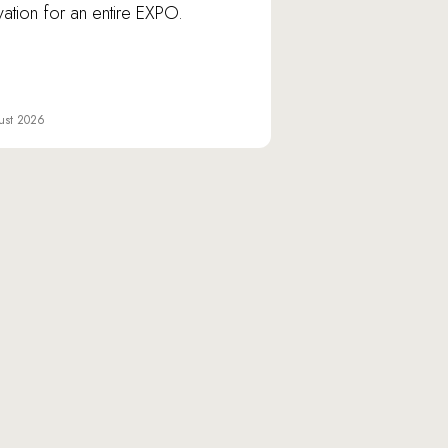
vation for an entire EXPO.
ust 2026