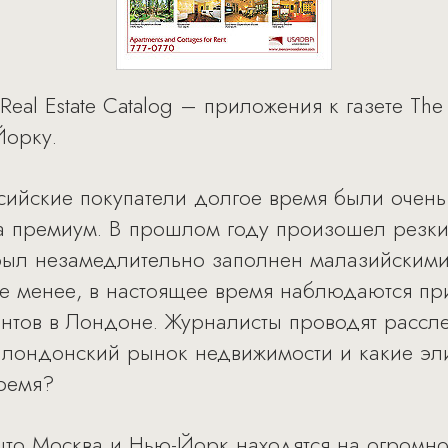
eal Estate Catalog – приложения к газете Th
Йорку.
ссийские покупатели долгое время были очен
 премиум. В прошлом году произошел резкий
был незамедлительно заполнен малазийскими
не менее, в настоящее время наблюдаются п
ентов в Лондоне. Журналисты проводят рассл
 лондонский рынок недвижимости и какие эл
ремя?
что Москва и Нью-Йорк находятся на огромно