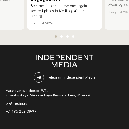
Medialogia’s
Both media brands have once again
secured places in Medialogia’s June
3 august 20
ranking.
3 august 2026
Telegram Independent Media
Varshavskoye shosse, 9/1,
«Danilovskaya Manufactory» Business Area, Moscow
pr@imedia.ru
+7 495 252-09-99