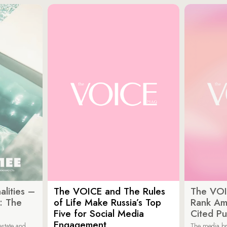
lities –
The VOICE and The Rules
The VOI
: The
of Life Make Russia’s Top
Rank Am
Five for Social Media
Cited Pu
Engagement
estate and
The media b