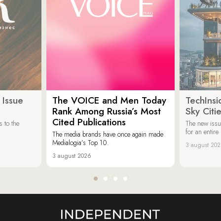
 Issue
The VOICE and Men Today
TechInsi
Rank Among Russia’s Most
Sky Cit
Cited Publications
 to the
The new issu
for an entir
The media brands have once again made
Medialogia’s Top 10.
3 august 20
3 august 2026