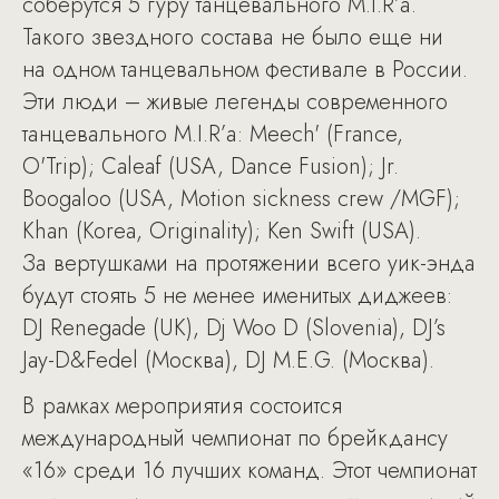
соберутся 5 гуру танцевального M.I.R’а.
Такого звездного состава не было еще ни
на одном танцевальном фестивале в России.
Эти люди – живые легенды современного
танцевального M.I.R’а: Meech' (France,
O'Trip); Caleaf (USA, Dance Fusion); Jr.
Boogaloo (USA, Motion sickness crew /MGF);
Khan (Korea, Originality); Ken Swift (USA).
За вертушками на протяжении всего уик-энда
будут стоять 5 не менее именитых диджеев:
DJ Renegade (UK), Dj Woo D (Slovenia), DJ’s
Jay-D&Fedel (Москва), DJ M.E.G. (Москва).
В рамках мероприятия состоится
международный чемпионат по брейкдансу
«16» среди 16 лучших команд. Этот чемпионат