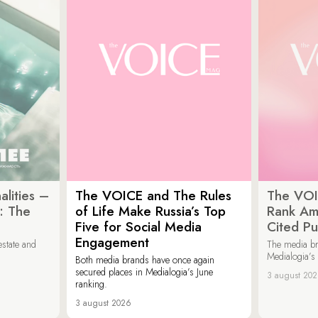
lities –
The VOICE and The Rules
The VOI
: The
of Life Make Russia’s Top
Rank Am
Five for Social Media
Cited Pu
Engagement
estate and
The media b
Medialogia’s
Both media brands have once again
secured places in Medialogia’s June
3 august 20
ranking.
3 august 2026