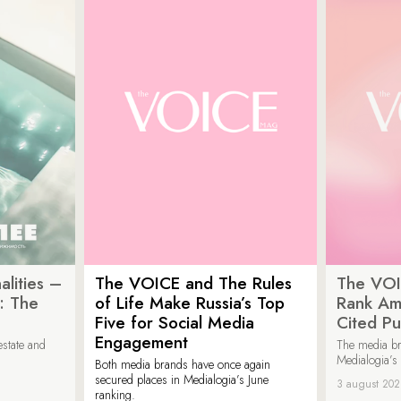
lities –
The VOICE and The Rules
The VOI
: The
of Life Make Russia’s Top
Rank Am
Five for Social Media
Cited Pu
Engagement
estate and
The media b
Medialogia’s
Both media brands have once again
secured places in Medialogia’s June
3 august 20
ranking.