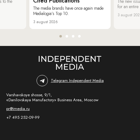
Cited Publications
 to the
The new issu
for an entir
The media brands have once again made
Medialogia’s Top 10.
3 august 20
3 august 2026
Telegram Independent Media
Varshavskoye shosse, 9/1,
«Danilovskaya Manufactory» Business Area, Moscow
pr@imedia.ru
+7 495 252-09-99