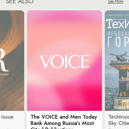
SEE ALSO
See More
 Issue
The VOICE and Men Today
TechInsi
Rank Among Russia’s Most
Sky Cit