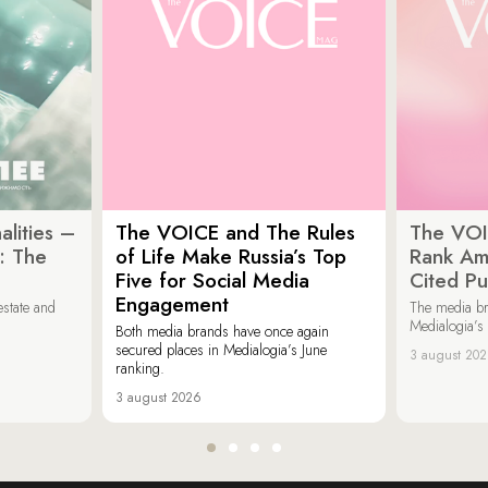
lities –
The VOICE and The Rules
The VOI
: The
of Life Make Russia’s Top
Rank Am
Five for Social Media
Cited Pu
Engagement
estate and
The media b
Medialogia’s
Both media brands have once again
secured places in Medialogia’s June
3 august 20
ranking.
3 august 2026