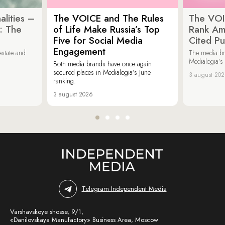
lities –
The VOICE and The Rules
The VOI
: The
of Life Make Russia’s Top
Rank Am
Five for Social Media
Cited Pu
Engagement
estate and
The media b
Medialogia’s
Both media brands have once again
secured places in Medialogia’s June
3 august 20
ranking.
3 august 2026
Telegram Independent Media
Varshavskoye shosse, 9/1,
«Danilovskaya Manufactory» Business Area, Moscow