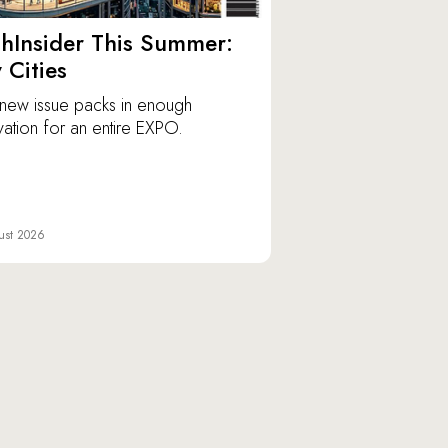
hInsider This Summer:
y Cities
new issue packs in enough
vation for an entire EXPO.
ust 2026