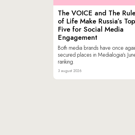
The VOICE and The Rul
of Life Make Russia’s To
Five for Social Media
Engagement
Both media brands have once agai
secured places in Medialogia’s Jun
ranking.
3 august 2026