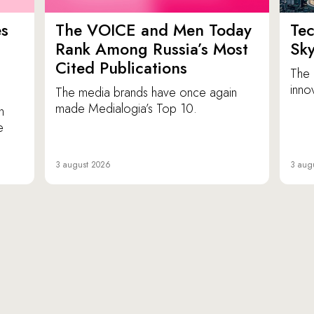
es
The VOICE and Men Today
Tec
p
Rank Among Russia’s Most
Sk
Cited Publications
The 
inno
The media brands have once again
made Medialogia’s Top 10.
n
e
3 august 2026
3 aug