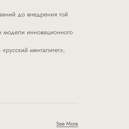
ваний до внедрения той
ые модели инновационного
 «русский менталитет»,
See More