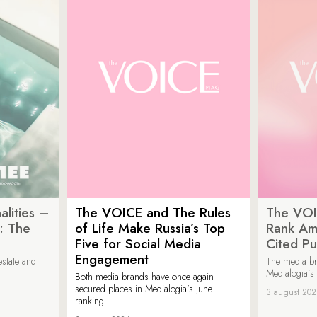
lities –
The VOICE and The Rules
The VOI
: The
of Life Make Russia’s Top
Rank Am
Five for Social Media
Cited Pu
Engagement
estate and
The media b
Medialogia’s
Both media brands have once again
secured places in Medialogia’s June
3 august 20
ranking.