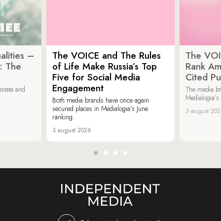
lities –
The VOICE and The Rules
The VOI
: The
of Life Make Russia’s Top
Rank Am
Five for Social Media
Cited Pu
Engagement
estate and
The media b
Medialogia’s
Both media brands have once again
secured places in Medialogia’s June
3 august 20
ranking.
3 august 2026