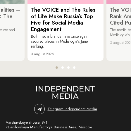
lities –
The VOICE and The Rules
The VOI
: The
of Life Make Russia’s Top
Rank Am
Five for Social Media
Cited Pu
Engagement
estate and
The media b
Medialogia’s
Both media brands have once again
secured places in Medialogia’s June
3 august 20
ranking.
3 august 2026
Telegram Independent Media
Varshavskoye shosse, 9/1,
«Danilovskaya Manufactory» Business Area, Moscow