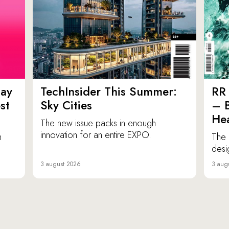
ay
TechInsider This Summer:
RR 
st
Sky Cities
– 
Hea
The new issue packs in enough
innovation for an entire EXPO.
n
The 
desi
3 august 2026
3 aug