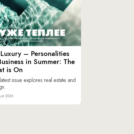
Luxury – Personalities
Business in Summer: The
t is On
latest issue explores real estate and
gn.
ust 2026